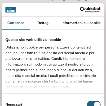
in Coppa Europa U18 a Mezzolombardo.
Attenzione però anche ai giovanissimi, molto
agguerriti, come Davide Radaelli (Big Walls)
Consenso
Dettagli
Informazioni sui cookie
argento in Coppa Europa U16 a
Mezzolombardo, Gabriele Fisanotti (C.A.T.
Torino) e Rocco Dal Lago (Star Wall Climbing
Questo sito web utilizza i cookie
Roma), Campione e vice Campione Italiani U16.
Utilizziamo i cookie per personalizzare contenuti ed
annunci, per fornire funzionalità dei social media e per
Nel comparto femminile la sfida è fra le 26
analizzare il nostro traffico. Condividiamo inoltre
migliori velociste italiane. In primis le due
informazioni sul modo in cui utilizza il nostro sito con i
punte di diamante del Team olimpico: la
nostri partner che si occupano di analisi dei dati web,
detentrice del record italiano Beatrice Colli
pubblicità e social media, i quali potrebbero combinarle
(Fiamme Oro) e Giulia Randi (Centro Sportivo
con altre informazioni che ha fornito loro o che hanno
Esercito), oro nella recente tappa di Coppa
raccolto dal suo utilizzo dei loro servizi.
Europa, entrambe pronte per
l’importantissima Qualifica Olimpica di
Selezione
Necessari
Budapest.
del