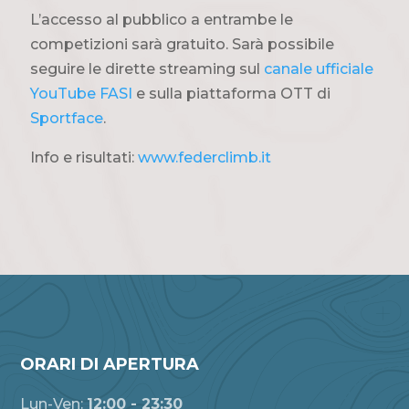
L’accesso al pubblico a entrambe le
competizioni sarà gratuito. Sarà possibile
seguire le dirette streaming sul
canale ufficiale
YouTube FASI
e sulla piattaforma OTT di
Sportface
.
Info e risultati:
www.federclimb.it
ORARI DI APERTURA
Lun-Ven:
12:00 - 23:30