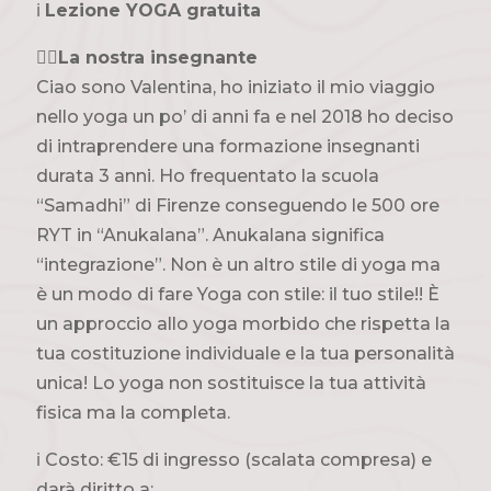
ℹ️
Lezione YOGA gratuita
🤸‍♀️La nostra insegnante
Ciao sono Valentina, ho iniziato il mio viaggio
nello yoga un po’ di anni fa e nel 2018 ho deciso
di intraprendere una formazione insegnanti
durata 3 anni. Ho frequentato la scuola
“Samadhi” di Firenze conseguendo le 500 ore
RYT in “Anukalana”. Anukalana significa
“integrazione”. Non è un altro stile di yoga ma
è un modo di fare Yoga con stile: il tuo stile!! È
un approccio allo yoga morbido che rispetta la
tua costituzione individuale e la tua personalità
unica! Lo yoga non sostituisce la tua attività
fisica ma la completa.
ℹ️ Costo: €15 di ingresso (scalata compresa) e
darà diritto a: