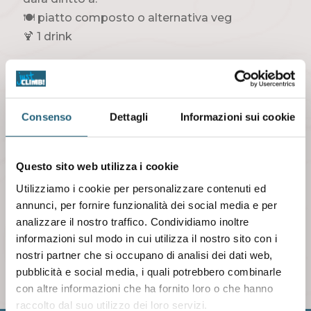
🍽 piatto composto o alternativa veg
🍹 1 drink
📌 L’ingresso al solo aperitivo è gratuito. Chi è
in possesso di ingressi per scalare già
acquistati (abbonamenti o carnet 6/12
Consenso
Dettagli
Informazioni sui cookie
ingressi), potrà accedere con il proprio
abbonamento acquistando al bar alle tariffe
vigenti.
Questo sito web utilizza i cookie
Utilizziamo i cookie per personalizzare contenuti ed
ℹ 379 2900669
annunci, per fornire funzionalità dei social media e per
– Riservato si soci e tesserati –
analizzare il nostro traffico. Condividiamo inoltre
informazioni sul modo in cui utilizza il nostro sito con i
nostri partner che si occupano di analisi dei dati web,
pubblicità e social media, i quali potrebbero combinarle
con altre informazioni che ha fornito loro o che hanno
raccolto dal suo utilizzo dei loro servizi.