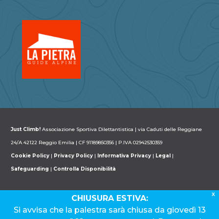
Just Climb!
Associazione Sportiva Dilettantistica | via Caduti delle Reggiane
24/A 42122 Reggio Emilia | CF 91189850356 | P.IVA 02942530359
Cookie Policy
|
Privacy Policy
|
Informativa Privacy
|
Legal
|
Safeguarding
|
Controlla Disponibilità
X
CHIUSURA ESTIVA:
Si avvisa che la palestra sarà chiusa da giovedì 13