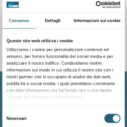
abbonamento acquistando al bar alle tariffe
vigenti.
Consenso
Dettagli
Informazioni sui cookie
ℹ 379 2900669
– Riservato si soci e tesserati –
Questo sito web utilizza i cookie
Utilizziamo i cookie per personalizzare contenuti ed
annunci, per fornire funzionalità dei social media e per
analizzare il nostro traffico. Condividiamo inoltre
informazioni sul modo in cui utilizza il nostro sito con i
nostri partner che si occupano di analisi dei dati web,
pubblicità e social media, i quali potrebbero combinarle
con altre informazioni che ha fornito loro o che hanno
raccolto dal suo utilizzo dei loro servizi.
ORARI DI APERTURA
Lun-Ven:
12:00 - 23:30
Selezione
Necessari
del
le sale chiudono alle
23:00
consenso