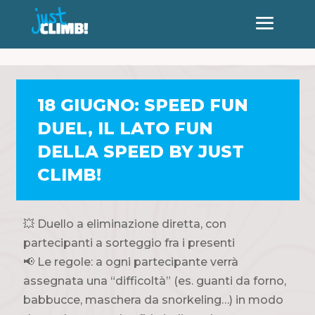
18 GIUGNO: SPEED FUN
DUEL, IL LATO FUN
DELLA SPEED BY JUST
CLIMB!
💥 Duello a eliminazione diretta, con
partecipanti a sorteggio fra i presenti
📢 Le regole: a ogni partecipante verrà
assegnata una “difficoltà” (es. guanti da forno,
babbucce, maschera da snorkeling…) in modo