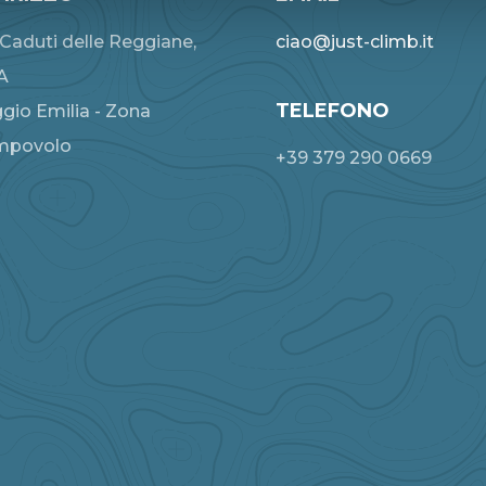
 Caduti delle Reggiane,
ciao@just-climb.it
A
TELEFONO
gio Emilia - Zona
mpovolo
+39 379 290 0669