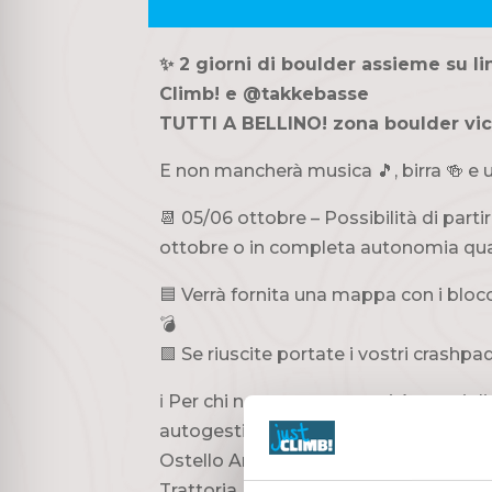
✨ 2 giorni di boulder assieme su l
Climb! e @takkebasse
TUTTI A BELLINO! zona boulder vic
E non mancherà musica 🎵, birra 🍻 e 
📆 05/06 ottobre – Possibilità di parti
ottobre o in completa autonomia qua
🟦 Verrà fornita una mappa con i blocc
💣
🟩 Se riuscite portate i vostri crashpa
ℹ️ Per chi ne avesse necessità, consig
autogestione presso le seguenti strut
Ostello Antagonisti @antagonisti_me
Trattoria Rifugio del Pelvo – 0175 95