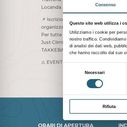
Consenso
Locanda I Chimi @locandaichimi – 01
📌 Iscrizione obbligatoria, a costo ZE
Questo sito web utilizza i c
organizzative.
Utilizziamo i cookie per perso
Per tutte le info e prenotazioni potet
nostro traffico. Condividiamo 
Just Climb! – 379 2900669
di analisi dei dati web, pubbl
TAKKEBASSE Ezio – 389 8962848
che hanno raccolto dal suo uti
⚠️ EVENTO ANNULLATO IN CASO D
Selezione
Necessari
del
consenso
Rifiuta
ORARI DI APERTURA
IN