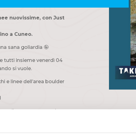
inee nuovissime, con Just
ino a Cuneo.
una sana goliardia 🤪
re tutti insieme venerdì 04
ndo si vuole.
hi e linee dell’area boulder
d
liamo il pernottamento in
ture:
lle – 329 5892685
6026