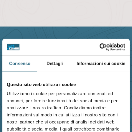
ORARI DI APERTURA
Consenso
Dettagli
Informazioni sui cookie
Lun-Ven:
12:00 - 23:30
le sale chiudono alle
23:00
Questo sito web utilizza i cookie
Sab:
10:00 - 18:00
Utilizziamo i cookie per personalizzare contenuti ed
annunci, per fornire funzionalità dei social media e per
le sale chiudono alle 17:30
analizzare il nostro traffico. Condividiamo inoltre
informazioni sul modo in cui utilizza il nostro sito con i
Dom e festivi:
CHIUSO
nostri partner che si occupano di analisi dei dati web,
aperto in caso di maltempo
pubblicità e social media, i quali potrebbero combinarle