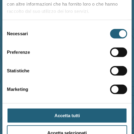
con altre informazioni che ha fornito loro o che hanno
raccolto dal suo utilizzo dei loro servizi.
INDIRIZZO
Via Caduti delle Reggiane, 24/A
Selezione
Necessari
Reggio Emilia - Zona Campovolo
del
consenso
Preferenze
EMAIL
ciao@just-climb.it
Statistiche
TELEFONO
Marketing
+39 379 290 0669
Accetta tutti
FOLLOW US
Accetta selezionati