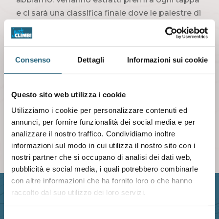
e ci sarà una classifica finale dove le palestre di
sfideranno per concorrere al titolo 2023.
Ci vediamo dalle 17 all’A1 climbing a Reggio
Consenso
Dettagli
Informazioni sui cookie
Emilia!
Just Climby! Just Battle!
Questo sito web utilizza i cookie
SCARICA L'APP
Utilizziamo i cookie per personalizzare contenuti ed
annunci, per fornire funzionalità dei social media e per
analizzare il nostro traffico. Condividiamo inoltre
informazioni sul modo in cui utilizza il nostro sito con i
nostri partner che si occupano di analisi dei dati web,
pubblicità e social media, i quali potrebbero combinarle
con altre informazioni che ha fornito loro o che hanno
raccolto dal suo utilizzo dei loro servizi.
Selezione