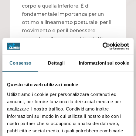
corpo e quella inferiore. È di
fondamentale importanza per un
ottimo allineamento posturale, per il
movimento e per il benessere
generale delle persone. Ha effetti
sulla salute a livello fisico, emozionale
e spirituale. Conoscere e allenare
Consenso
Dettagli
Informazioni sui cookie
questo muscolo ti aiuterà a:
correggere la postura, alleviare il
dolore lombare, ridurre i traumi,
Questo sito web utilizza i cookie
rinforzare il core, aprire i canali
Utilizziamo i cookie per personalizzare contenuti ed
energetici.
annunci, per fornire funzionalità dei social media e per
analizzare il nostro traffico. Condividiamo inoltre
3 - 19
informazioni sul modo in cui utilizza il nostro sito con i
sette
nostri partner che si occupano di analisi dei dati web,
mbre
pubblicità e social media, i quali potrebbero combinarle
EQUILI